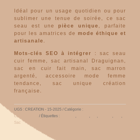
Idéal pour un usage quotidien ou pour
sublimer une tenue de soirée, ce sac
seau est une
pièce unique
, parfaite
pour les amatrices de
mode éthique et
artisanale
.
Mots-clés SEO à intégrer
: sac seau
cuir femme, sac artisanal Draguignan,
sac en cuir fait main, sac marron
argenté, accessoire mode femme
tendance, sac unique création
française.
UGS :
CREATION - 15-2025
Catégorie :
NOUVELLE
COLLECTION
Étiquettes :
artisanal
,
bourse
,
cuir
,
français
,
mini
,
Sac