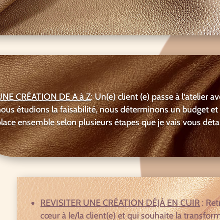
UNE CRÉATION DE A à Z
: Un(e) client (e) passe à l’atelier a
nous étudions la faisabilité, nous déterminons un budget e
lace ensemble selon plusieurs étapes que je vais vous déta
REVISITER UNE CRÉATION DÉJÀ EN CUIR
: Ret
cœur à le/la client(e) et qui souhaite la transfo