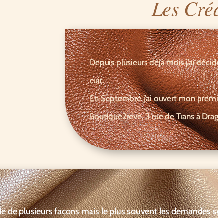
Les Cré
Depuis plusieurs déjà mois j’ai décid
cuir.
En Septembre j’ai ouvert mon premie
Boutique2reve, 3 rue de Trans à Drag
ille de plusieurs façons mais le plus souvent les demandes so