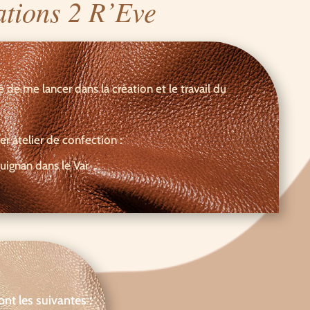
ations 2 R’Eve
é de me lancer dans la création et le travail du
r atelier de confection :
uignan dans le Var
nt les suivantes :