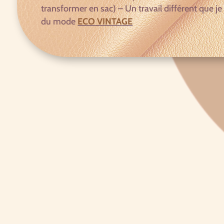
transformer en sac) – Un travail différent que je v
du mode
ECO VINTAGE